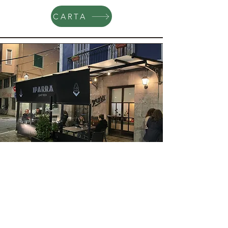
CARTA
Una cervesa a la
terrassa?
Iruña Taproom