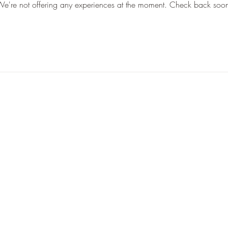
e're not offering any experiences at the moment. Check back soo
943650168
Avís legal
Política de privacitat
©2025 Iparra Beer